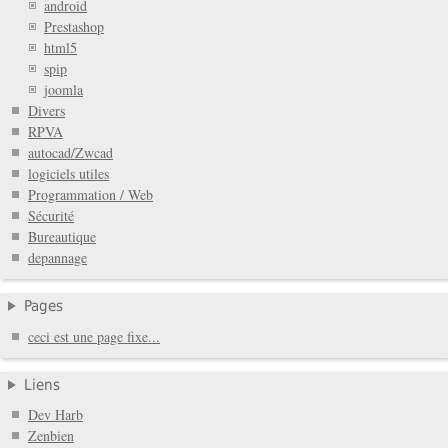
android
Prestashop
html5
spip
joomla
Divers
RPVA
autocad/Zwcad
logiciels utiles
Programmation / Web
Sécurité
Bureautique
depannage
Pages
ceci est une page fixe...
Liens
Dev Harb
Zenbien