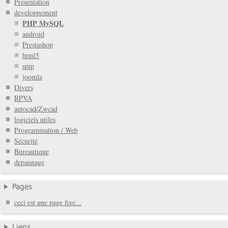
Présentation
developpement
PHP MySQL
android
Prestashop
html5
spip
joomla
Divers
RPVA
autocad/Zwcad
logiciels utiles
Programmation / Web
Sécurité
Bureautique
depannage
Pages
ceci est une page fixe...
Liens