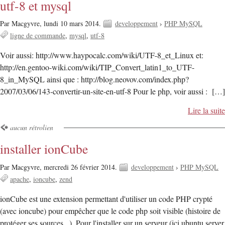
utf-8 et mysql
Par Macgyvre,
lundi 10 mars 2014.
developpement
›
PHP MySQL
ligne de commande
mysql
utf-8
Voir aussi: http://www.haypocalc.com/wiki/UTF-8_et_Linux et:
http://en.gentoo-wiki.com/wiki/TIP_Convert_latin1_to_UTF-
8_in_MySQL ainsi que : http://blog.neovov.com/index.php?
2007/03/06/143-convertir-un-site-en-utf-8 Pour le php, voir aussi : […]
Lire la suite
aucun rétrolien
installer ionCube
Par Macgyvre,
mercredi 26 février 2014.
developpement
›
PHP MySQL
apache
ioncube
zend
ionCube est une extension permettant d'utiliser un code PHP crypté
(avec ioncube) pour empêcher que le code php soit visible (histoire de
protéger ses sources...). Pour l'installer sur un serveur (ici ubuntu server