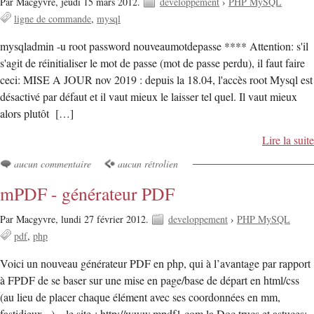
Par Macgyvre,
jeudi 15 mars 2012.
developpement
›
PHP MySQL
ligne de commande
mysql
mysqladmin -u root password nouveaumotdepasse **** Attention: s'il
s'agit de réinitialiser le mot de passe (mot de passe perdu), il faut faire
ceci: MISE A JOUR nov 2019 : depuis la 18.04, l'accès root Mysql est
désactivé par défaut et il vaut mieux le laisser tel quel. Il vaut mieux
alors plutôt […]
Lire la suite
aucun commentaire
aucun rétrolien
mPDF - générateur PDF
Par Macgyvre,
lundi 27 février 2012.
developpement
›
PHP MySQL
pdf
php
Voici un nouveau générateur PDF en php, qui à l’avantage par rapport
à FPDF de se baser sur une mise en page/base de départ en html/css
(au lieu de placer chaque élément avec ses coordonnées en mm,
fastidieux...)... le site : http://www.mpdf1.com la Doc trucs et astuces: