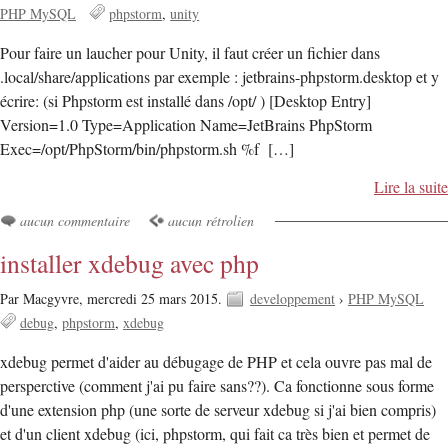
PHP MySQL
phpstorm
unity
Pour faire un laucher pour Unity, il faut créer un fichier dans
.local/share/applications par exemple : jetbrains-phpstorm.desktop et y
écrire: (si Phpstorm est installé dans /opt/ ) [Desktop Entry]
Version=1.0 Type=Application Name=JetBrains PhpStorm
Exec=/opt/PhpStorm/bin/phpstorm.sh %f […]
Lire la suite
aucun commentaire
aucun rétrolien
installer xdebug avec php
Par Macgyvre,
mercredi 25 mars 2015.
developpement
›
PHP MySQL
debug
phpstorm
xdebug
xdebug permet d'aider au débugage de PHP et cela ouvre pas mal de
persperctive (comment j'ai pu faire sans??). Ca fonctionne sous forme
d'une extension php (une sorte de serveur xdebug si j'ai bien compris)
et d'un client xdebug (ici, phpstorm, qui fait ca très bien et permet de