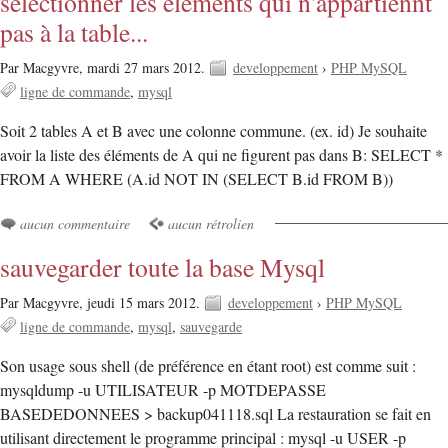
selectionner les éléments qui n'appartiennt
pas à la table...
Par Macgyvre,
mardi 27 mars 2012.
developpement
›
PHP MySQL
ligne de commande
mysql
Soit 2 tables A et B avec une colonne commune. (ex. id) Je souhaite
avoir la liste des éléments de A qui ne figurent pas dans B: SELECT *
FROM A WHERE (A.id NOT IN (SELECT B.id FROM B))
aucun commentaire
aucun rétrolien
sauvegarder toute la base Mysql
Par Macgyvre,
jeudi 15 mars 2012.
developpement
›
PHP MySQL
ligne de commande
mysql
sauvegarde
Son usage sous shell (de préférence en étant root) est comme suit :
mysqldump -u UTILISATEUR -p MOTDEPASSE
BASEDEDONNEES > backup041118.sql La restauration se fait en
utilisant directement le programme principal : mysql -u USER -p