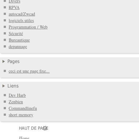
Divers
RPVA
autocad/Zwcad
logiciels utiles
Programmation / Web
Sécurité
Bureautique
depannage
Pages
ceci est une page fixe...
Liens
Dev Harb
Zenbien
Commandlinefu
short memory
HAUT DE PAGE
Home