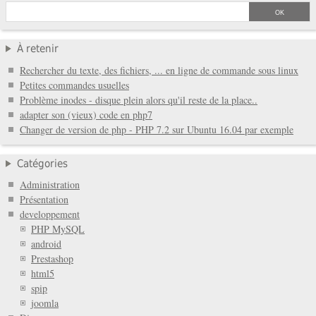
À retenir
Rechercher du texte, des fichiers, ... en ligne de commande sous linux
Petites commandes usuelles
Problème inodes - disque plein alors qu'il reste de la place..
adapter son (vieux) code en php7
Changer de version de php - PHP 7.2 sur Ubuntu 16.04 par exemple
Catégories
Administration
Présentation
developpement
PHP MySQL
android
Prestashop
html5
spip
joomla