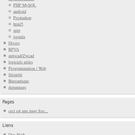
PHP MySQL
android
Prestashop
html5
spip
joomla
Divers
RPVA
autocad/Zwcad
logiciels utiles
Programmation / Web
Sécurité
Bureautique
depannage
Pages
ceci est une page fixe...
Liens
Dev Harb