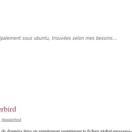
ncipalement sous ubuntu, trouvées selon mes besoins...
erbird
thunderbird
base de données liées en simplement supprimant le fichier global-messages