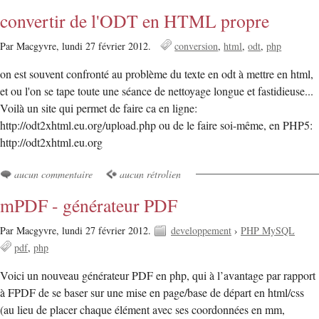
convertir de l'ODT en HTML propre
Par Macgyvre,
lundi 27 février 2012.
conversion
html
odt
php
on est souvent confronté au problème du texte en odt à mettre en html,
et ou l'on se tape toute une séance de nettoyage longue et fastidieuse...
Voilà un site qui permet de faire ca en ligne:
http://odt2xhtml.eu.org/upload.php ou de le faire soi-même, en PHP5:
http://odt2xhtml.eu.org
aucun commentaire
aucun rétrolien
mPDF - générateur PDF
Par Macgyvre,
lundi 27 février 2012.
developpement
›
PHP MySQL
pdf
php
Voici un nouveau générateur PDF en php, qui à l’avantage par rapport
à FPDF de se baser sur une mise en page/base de départ en html/css
(au lieu de placer chaque élément avec ses coordonnées en mm,