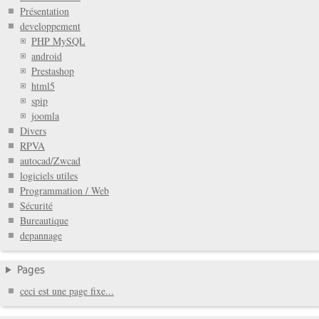
Présentation
developpement
PHP MySQL
android
Prestashop
html5
spip
joomla
Divers
RPVA
autocad/Zwcad
logiciels utiles
Programmation / Web
Sécurité
Bureautique
depannage
Pages
ceci est une page fixe...