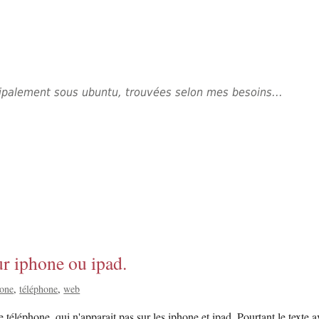
ncipalement sous ubuntu, trouvées selon mes besoins...
ur iphone ou ipad.
hone
téléphone
web
 téléphone, qui n'apparait pas sur les iphone et ipad. Pourtant le texte av