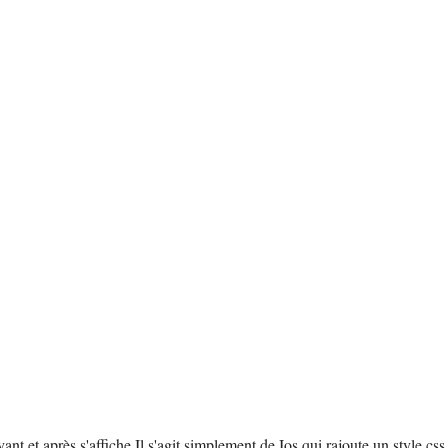
ant et après s'affiche.Il s'agit simplement de Ios qui rajoute un style css