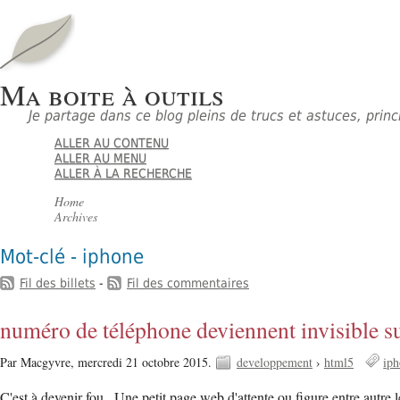
Ma boite à outils
Je partage dans ce blog pleins de trucs et astuces, pri
ALLER AU CONTENU
ALLER AU MENU
ALLER À LA RECHERCHE
Home
Archives
Mot-clé - iphone
Fil des billets
-
Fil des commentaires
numéro de téléphone deviennent invisible s
Par Macgyvre,
mercredi 21 octobre 2015.
developpement
›
html5
ip
C'est à devenir fou...Une petit page web d'attente ou figure entre autre le