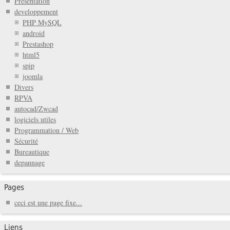
Présentation
developpement
PHP MySQL
android
Prestashop
html5
spip
joomla
Divers
RPVA
autocad/Zwcad
logiciels utiles
Programmation / Web
Sécurité
Bureautique
depannage
Pages
ceci est une page fixe...
Liens