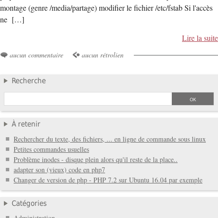
montage (genre /media/partage) modifier le fichier /etc/fstab Si l'accès
ne […]
Lire la suite
aucun commentaire
aucun rétrolien
Recherche
À retenir
Rechercher du texte, des fichiers, ... en ligne de commande sous linux
Petites commandes usuelles
Problème inodes - disque plein alors qu'il reste de la place..
adapter son (vieux) code en php7
Changer de version de php - PHP 7.2 sur Ubuntu 16.04 par exemple
Catégories
Administration