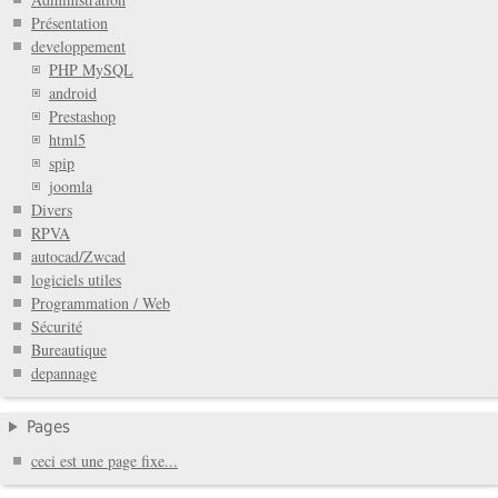
Présentation
developpement
PHP MySQL
android
Prestashop
html5
spip
joomla
Divers
RPVA
autocad/Zwcad
logiciels utiles
Programmation / Web
Sécurité
Bureautique
depannage
Pages
ceci est une page fixe...