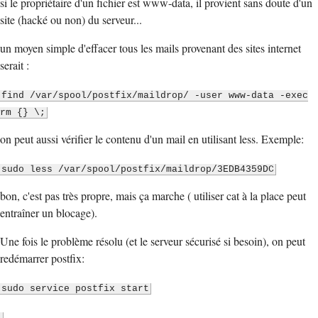
si le propriétaire d'un fichier est www-data, il provient sans doute d'un
site (hacké ou non) du serveur...
un moyen simple d'effacer tous les mails provenant des sites internet
serait :
find /var/spool/postfix/maildrop/ -user www-data -exec
rm {} \;
on peut aussi vérifier le contenu d'un mail en utilisant less. Exemple:
sudo less /var/spool/postfix/maildrop/3EDB4359DC
bon, c'est pas très propre, mais ça marche ( utiliser cat à la place peut
entraîner un blocage).
Une fois le problème résolu (et le serveur sécurisé si besoin), on peut
redémarrer postfix:
sudo service postfix start