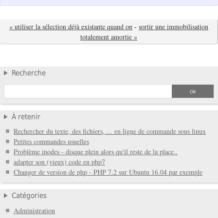
« utiliser la sélection déjà existante quand on
-
sortir une immobilisation
totalement amortie »
Recherche
À retenir
Rechercher du texte, des fichiers, ... en ligne de commande sous linux
Petites commandes usuelles
Problème inodes - disque plein alors qu'il reste de la place..
adapter son (vieux) code en php7
Changer de version de php - PHP 7.2 sur Ubuntu 16.04 par exemple
Catégories
Administration