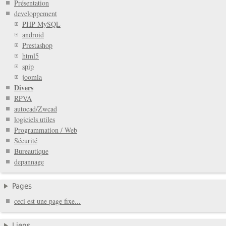
Présentation
developpement
PHP MySQL
android
Prestashop
html5
spip
joomla
Divers
RPVA
autocad/Zwcad
logiciels utiles
Programmation / Web
Sécurité
Bureautique
depannage
Pages
ceci est une page fixe...
Liens