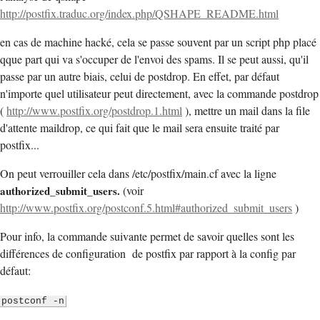
http://postfix.traduc.org/index.php/QSHAPE_README.html
en cas de machine hacké, cela se passe souvent par un script php placé
qque part qui va s'occuper de l'envoi des spams. Il se peut aussi, qu'il
passe par un autre biais, celui de postdrop. En effet, par défaut
n'importe quel utilisateur peut directement, avec la commande postdrop
(
http://www.postfix.org/postdrop.1.html
), mettre un mail dans la file
d'attente maildrop, ce qui fait que le mail sera ensuite traité par
postfix...
On peut verrouiller cela dans /etc/postfix/main.cf avec la ligne
authorized_submit_users.
(voir
http://www.postfix.org/postconf.5.html#authorized_submit_users
)
Pour info, la commande suivante permet de savoir quelles sont les
différences de configuration de postfix par rapport à la config par
défaut:
postconf -n