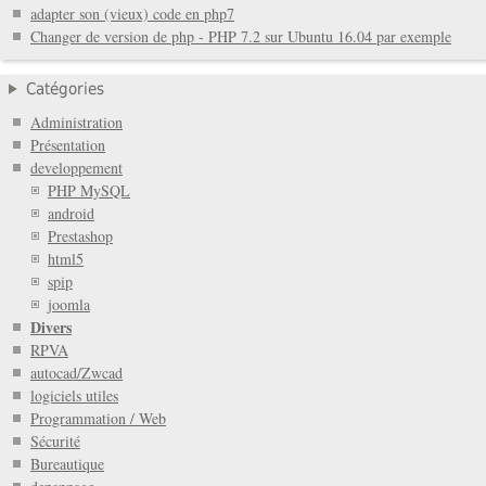
adapter son (vieux) code en php7
Changer de version de php - PHP 7.2 sur Ubuntu 16.04 par exemple
Catégories
Administration
Présentation
developpement
PHP MySQL
android
Prestashop
html5
spip
joomla
Divers
RPVA
autocad/Zwcad
logiciels utiles
Programmation / Web
Sécurité
Bureautique