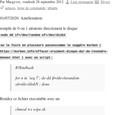
Par Macgyvre,
vendredi 28 septembre 2012.
Lien permanent
Divers
astuces
ligne de commande
ubuntu
01/07/2020: Amélioration:
remplir de 0 ou 1 aléatoire directement le disque
sudo dd if=/dev/random of=/dev/diskX
ou le faire en plusieurs passescomme le suggère Korben (
https://korben.info/effacer-vraiment-disque-dur-de-revendre-
donner.html ) avec un script:
#!/bin/bash
for n in `seq 7`; do dd if=/dev/urandom
of=/dev/diskN ; done
Rendez ce fichier executable avec un
chmod +x wipe.sh