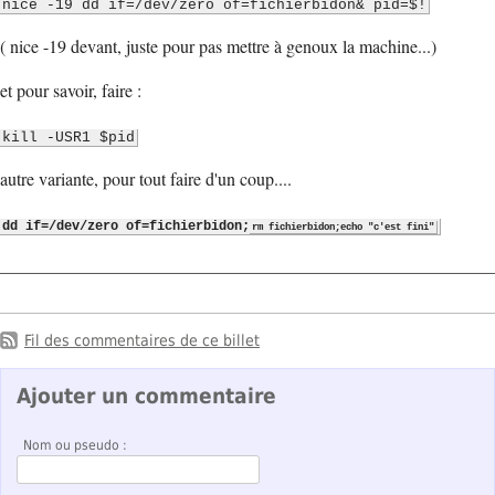
nice -19 dd if=/dev/zero of=fichierbidon& pid=$!
( nice -19 devant, juste pour pas mettre à genoux la machine...)
et pour savoir, faire :
kill -USR1 $pid
autre variante, pour tout faire d'un coup....
dd if=/dev/zero of=fichierbidon;
rm fichierbidon;echo "c'est fini"
Fil des commentaires de ce billet
Ajouter un commentaire
Nom ou pseudo :