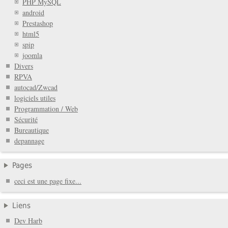
PHP MySQL
android
Prestashop
html5
spip
joomla
Divers
RPVA
autocad/Zwcad
logiciels utiles
Programmation / Web
Sécurité
Bureautique
depannage
Pages
ceci est une page fixe...
Liens
Dev Harb