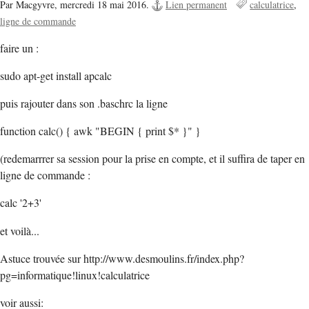
Par Macgyvre,
mercredi 18 mai 2016.
Lien permanent
calculatrice
ligne de commande
faire un :
sudo apt-get install apcalc
puis rajouter dans son .baschrc la ligne
function calc() { awk "BEGIN { print $* }" }
(redemarrrer sa session pour la prise en compte, et il suffira de taper en
ligne de commande :
calc '2+3'
et voilà...
Astuce trouvée sur http://www.desmoulins.fr/index.php?
pg=informatique!linux!calculatrice
voir aussi: